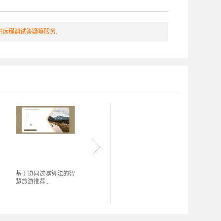
远程调试答疑等服务.
基于协同过滤算法的智
基于Spring Boot的师生
基于Sp
慧旅游推荐...
评学系统...
管理系统