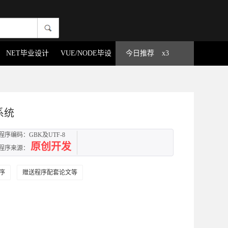
NET毕业设计
VUE/NODE毕设
今日推荐
x3
系统
程序编码：GBK及UTF-8
原创开发
程序来源：
序
赠送程序配套论文等