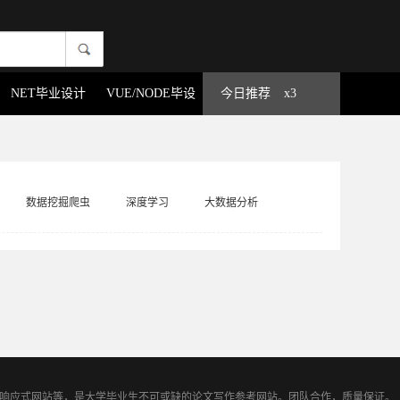
NET毕业设计
VUE/NODE毕设
今日推荐
x3
数据挖掘爬虫
深度学习
大数据分析
TML5响应式网站等，是大学毕业生不可或缺的论文写作参考网站。团队合作，质量保证。