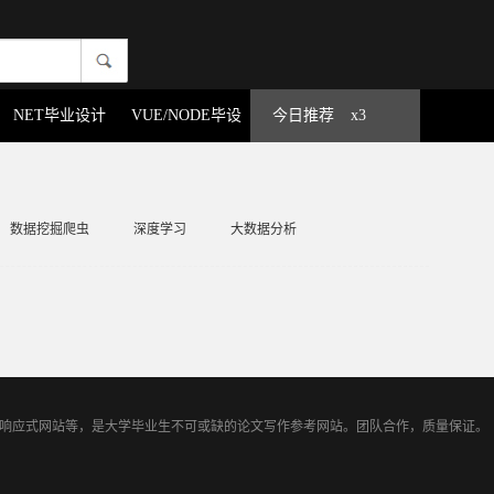
NET毕业设计
VUE/NODE毕设
今日推荐
x3
数据挖掘爬虫
深度学习
大数据分析
TML5响应式网站等，是大学毕业生不可或缺的论文写作参考网站。团队合作，质量保证。